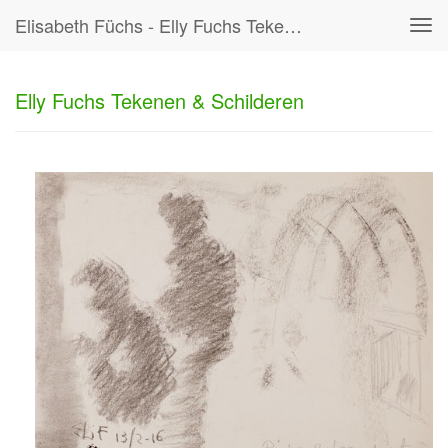
Elisabeth Füchs - Elly Fuchs Tekenen & Schilderen
Tog
navi
Elly Fuchs Tekenen & Schilderen